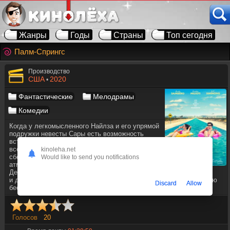
Жанры
Годы
Страны
Топ сегодня
Палм-Спрингс
Производство
США
2020
•
Фантастические
Мелодрамы
Комедии
Когда у легкомысленного Найлза и его упрямой
подружки невесты Сары есть возможность
встретиться на свадьбе в Палм-Спрингс. Однако
все усложняется, поскольку они не могут
kinoleha.net
сбежать с места и друг от друга и любовная
Would like to send you notifications
атмосфера как дни, повторяются словно это
День Сурка, но только с любовной линией парня
и девушки. Новый романтический фильм от Кино-Лёхи полностью
Discard
Allow
бесплатно.
Голосов
20