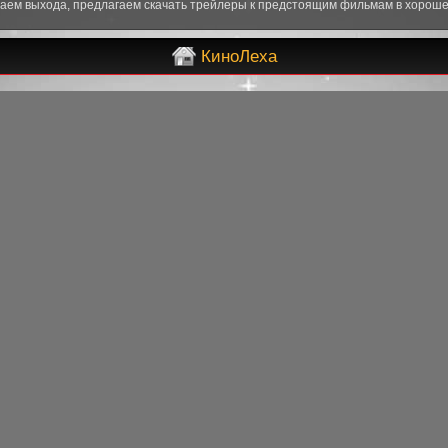
аем выхода, предлагаем скачать трейлеры к предстоящим фильмам в хорошем
КиноЛеха