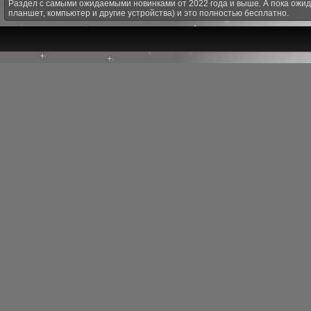
Раздел с самыми ожидаемыми новинками от 2022 года и выше. А пока ожид
планшет, компьютер и другие устройства) и это полностью бесплатно.