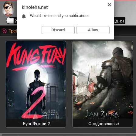
kinoleha.net
Would like to send you notifications
Жанры
Годы
Страны
Топ сегодня
Discard
Allow
Трейлеры фильмов скачать HD
Кунг Фьюри 2
Средневековье