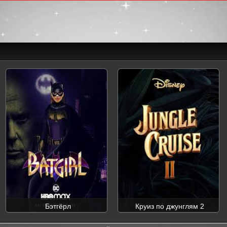
Бэтгёрл
Круиз по джунглям 2