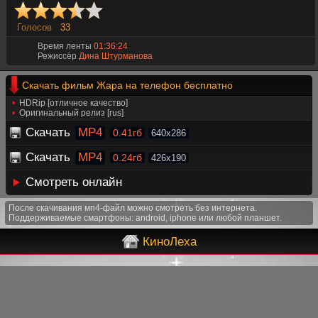
Голосов
33
Время ленты
01:36:24
Режиссёр
Дина Штурманова
Скачать фильм Жара на телефон бесплатно
HDRip [отличное качество]
Оригинальный релиз [rus]
Скачать
MP4
0.41гб
640x286
Скачать
MP4
0.24гб
426x190
Смотреть онлайн
После скачивания мп4-файл можно смотреть без интернета.
Поддерживаемые смартфоны: android, iphone или любой планшет.
КиноЛеха