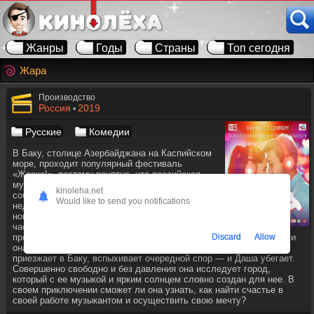
Жанры
Годы
Страны
Топ сегодня
Жара
Производство
Россия
2019
•
Русские
Комедии
В Баку, столице Азербайджана на Каспийском
море, проходит популярный фестиваль
«Жарко!», поэтому понятно, что российская
музыкальная сцена не хочет пропустить это
kinoleha.net
событие. Среди них Даша Стеклова. Она
Would like to send you notifications
недавно выиграла шоу талантов и поэтому
новичок в бизнесе. Она очень талантлива, но
часто испытывает неприятности со своим
Discard
Allow
продюсером из-за того, что он постоянно покровительствует ей, и
она жаждет большей художественной свободы. Когда она
приезжает в Баку, вспыхивает очередной спор — и Даша убегает.
Совершенно свободно и без давления она исследует город,
который с ее музыкой и ярким солнцем словно создан для нее. В
своем приключении сможет ли она узнать, как найти счастье в
своей работе музыкантом и осуществить свою мечту?