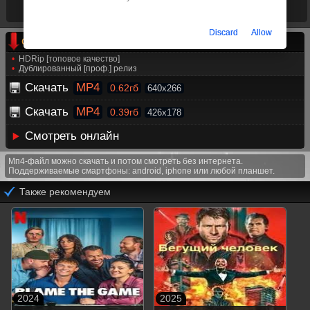
Время ленты
01:51:18
Режиссёр
Ян Комаса
Discard
Allow
Скачать фильм Юбилей (Годовщина) на телефон
HDRip [топовое качество]
Дублированный [проф.] релиз
Скачать
MP4
0.62гб
640x266
Скачать
MP4
0.39гб
426x178
Смотреть онлайн
Мп4-файл можно скачать и потом смотреть без интернета.
Поддерживаемые смартфоны: android, iphone или любой планшет.
Также рекомендуем
2024
2025