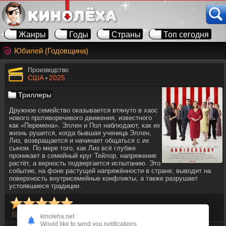
Жанры
Годы
Страны
Топ сегодня
Юбилей (Годовщина)
Производство
США
2025
•
Триллеры
Дружное семейство оказывается втянуто в хаос
нового противоречивого движения, известного
как «Перемена». Эллен и Пол наблюдают, как их
жизнь рушится, когда бывшая ученица Эллен,
Лиз, возвращается и начинает общаться с их
сыном. По мере того, как Лиз всё глубже
проникает в семейный круг Тейлор, напряжение
растёт, а верность подвергается испытанию. Это
событие, на фоне растущей напряжённости в стране, выводит на
поверхность внутрисемейные конфликты, а также разрушает
устоявшиеся традиции.
Голосов
2
kinoleha.net
Would like to send you notifications