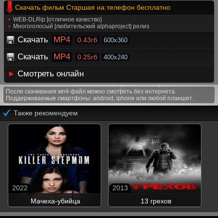
Скачать фильм Старшая на телефон бесплатно
WEB-DLRip [отличное качество]
Многоголосый [любительский alphaproject] релиз
Скачать
MP4
0.43гб
600x360
Скачать
MP4
0.25гб
400x240
Смотреть онлайн
После скачивания мп4-файл можно смотреть без интернета.
Поддерживаемые смартфоны: android, iphone или любой планшет.
Также рекомендуем
2022
2013
Мачеха-убийца
13 грехов