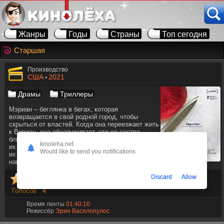
Жанры
Годы
Страны
Топ сегодня
Старшая
Производство
США
2021
•
Драмы
Триллеры
Мэриан – беглянка в бегах, которая
возвращается в свой родной город, чтобы
скрыться от властей. Когда она переезжает жить
к Вивиан, она обнаруживает, что ее сестра-
близнец тоже изо всех сил пытается сохранить
kinoleha.net
их жизнь вместе. Миры сестер сталкиваются, и
Would like to send you notifications
их дальнейшие судьбы идут в неожиданных
направлениях.
Discard
Allow
Голосов
4
Время ленты
01:40:10
Режиссёр
Эрин Василопулос