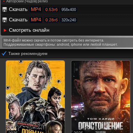
Авторский [Чадов] релиз
Скачать
MP4
0.53гб
958x400
Скачать
MP4
0.28гб
320x240
Смотреть онлайн
Мп4-файл можно скачать и потом смотреть без интернета.
Поддерживаемые смартфоны: android, iphone или любой планшет.
Также рекомендуем