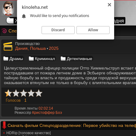
kinoleha.net
Would like to send you notifications
Жанры
Годы
Страны
Топ сегодня
Discard
Allow
Спецподразделение: Первое убийство
Производство
Дания, Польша
2025
•
Драмы
Криминал
Детективные
Целеустремленный офицер полиции Отто Химмельструп встает во
пострадавшем от пожара летнем доме в Эсбьерге обнаруживают т
тайную борьбу за власть и продажность среди городской верхуш
оказывается втянутым не только в борьбу с влиятельными врагам
Голосов
1
Время ленты
02:02:14
Режиссёр
Кристоффер Боэ
Скачать фильм Спецподразделение: Первое убийство на теле
HDRip [топовое качество]