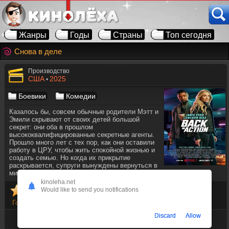
Жанры
Годы
Страны
Топ сегодня
Снова в деле
Производство
США
2025
•
Боевики
Комедии
Казалось бы, совсем обычные родители Мэтт и
Эмили скрывают от своих детей большой
секрет: они оба в прошлом
высококвалифицированные секретные агенты.
Прошло много лет с тех пор, как они оставили
работу в ЦРУ, чтобы жить спокойной жизнью и
создать семью. Но когда их прикрытие
раскрывается, супруги вынуждены вернуться в
мир шпионажа.
kinoleha.net
Would like to send you notifications
Голосов
5
Discard
Allow
Время ленты
01:54:24
Режиссёр
Сет Гордон