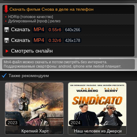
Скачать фильм Снова в деле на телефон
HDRip [топовое качество]
Дублированный [проф.] релиз
Скачать
MP4
0.55гб
640x266
Скачать
MP4
0.32гб
426x178
Смотреть онлайн
Мп4-файл можно скачать и потом смотреть без интернета.
Поддерживаемые смартфоны: android, iphone или любой планшет.
Также рекомендуем
2023
2024
Крепкий Харт
Наш человек из Джерси