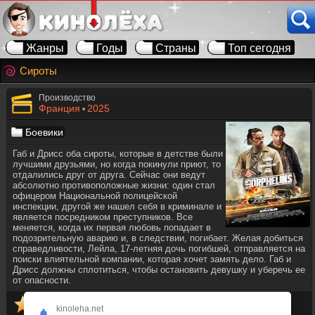
Жанры
Годы
Страны
Топ сегодня
Сироты
Производство
Франция
2025
•
Боевики
Габ и Дрисс оба сироты, которые в детстве были
лучшими друзьями, но когда покинули приют, то
отдалились друг от друга. Сейчас они ведут
абсолютно противоположные жизни: один стал
офицером Национальной полицейской
инспекции, другой же нашел себя в криминале и
является посредником преступников. Все
меняется, когда их первая любовь попадает в
подозрительную аварию и, в следствии, погибает. Желая добиться
справедливости, Лейла, 17-летняя дочь погибшей, отправляется на
поиски влиятельной компании, которая хочет замять дело. Габ и
Дрисс должны сплотиться, чтобы остановить девушку и уберечь ее
от опасности.
kinoleha.net