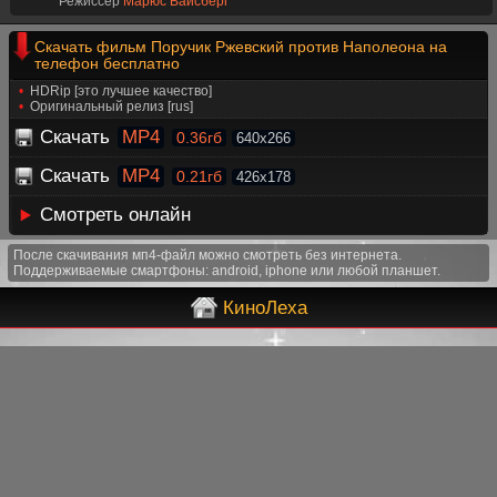
Режиссёр
Марюс Вайсберг
Скачать фильм Поручик Ржевский против Наполеона на
телефон бесплатно
HDRip [это лучшее качество]
Оригинальный релиз [rus]
Скачать
MP4
0.36гб
640x266
Скачать
MP4
0.21гб
426x178
Смотреть онлайн
После скачивания мп4-файл можно смотреть без интернета.
Поддерживаемые смартфоны: android, iphone или любой планшет.
КиноЛеха