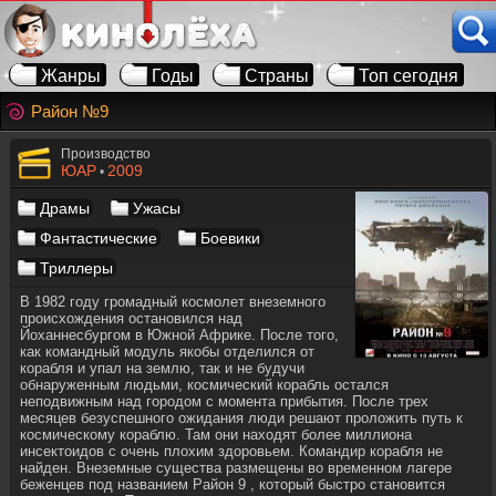
Жанры
Годы
Страны
Топ сегодня
Район №9
Производство
ЮАР
2009
•
Драмы
Ужасы
Фантастические
Боевики
Триллеры
В 1982 году громадный космолет внеземного
происхождения остановился над
Йоханнесбургом в Южной Африке. После того,
как командный модуль якобы отделился от
корабля и упал на землю, так и не будучи
обнаруженным людьми, космический корабль остался
неподвижным над городом с момента прибытия. После трех
месяцев безуспешного ожидания люди решают проложить путь к
космическому кораблю. Там они находят более миллиона
инсектоидов с очень плохим здоровьем. Командир корабля не
найден. Внеземные существа размещены во временном лагере
беженцев под названием Район 9 , который быстро становится