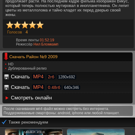
продолжает расти. На последнем кадре фильма изображен Викус,
который теперь полностью мутировал в инопланетянина. Он лепит
цветы из металлолома и тайно кладет их перед дверью своей
жены.
Голосов
4
Время ленты
01:52:19
Режиссёр
Нил Бломкамп
Скачать Район №9 2009
HD
Дублированный релиз
Скачать
MP4
2гб
1280x692
Скачать
MP4
0.48гб
640x346
Смотреть онлайн
После скачивания мп4-файл можно смотреть без интернета.
Поддерживаемые смартфоны: android, iphone или любой планшет.
Также рекомендуем