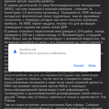
единым целым.Трущобы развиты.
В первое десятилетие 21 века Многонациональное объединение
(MNU), частная охранная и военная компания , отвечает за
мониторинг 1,8 миллиона насекомых. Оказывается, МНК меньше
интересует благополучие своих подопечных, чем их оружейные
технологии, с помощью которых они хотят получить огромную
прибыль. Но MNE терпит неудачу, потому что для активации
чужеродного оружия им нужна чужая ДНК.
В рамках планового переселения иностранцев в 10-й район, лагерь
примерно в 200 км к северо-западу от Йоханнесбурга, сотрудник
MNU Викус ван де Мерве контактирует с внеземной жидкостью. На
вечеринке-сюрпризе в связи с его повышением до ответственного
за операцию по переселению он теряет сознание и попадает в
больницу. Там выясняется, что жидкость меняет свою ДНК. Его
kinoleha.net
левая рука мутирует в руку пришельца, а другие части и функции
Would like to send you notifications
его человеческого тела также становятся все более и более
похожими на чужие. В госпитале Викус через короткое время
одолевает МНП и переносится в подземную лабораторию, где
Discard
Allow
проводятся эксперименты над пришельцами. MNE понимает, что
Викус может активировать оружие пришельцев, а также
злоупотребляет им для экспериментов.Однако при вивисекции
Викусу удается сбежать, после чего он становится самым
разыскиваемым человеком в мире из-за своей огромной ценности.
MNU настраивает население против Wikus с помощью
фальсифицированной пропагандистской информации по
телевидению и целенаправленной дезинформации своей семьи и
друзей. Теперь ему осталось спрятаться только в одном месте: 9-м
Районе.
Там он снова встречает инопланетянина Кристофера. Собирает
мутагенный на свалкахЖидкость, которую можно найти в технике