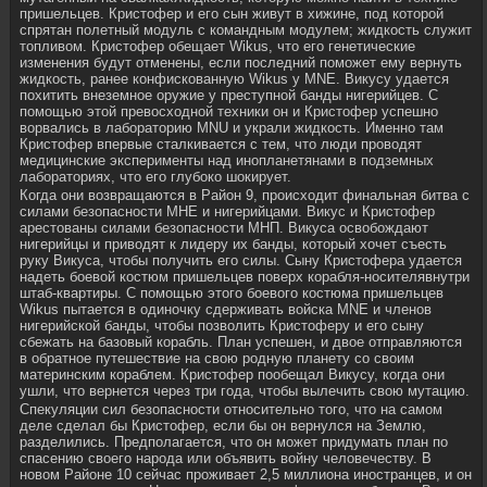
пришельцев. Кристофер и его сын живут в хижине, под которой
спрятан полетный модуль с командным модулем; жидкость служит
топливом. Кристофер обещает Wikus, что его генетические
изменения будут отменены, если последний поможет ему вернуть
жидкость, ранее конфискованную Wikus у MNE. Викусу удается
похитить внеземное оружие у преступной банды нигерийцев. С
помощью этой превосходной техники он и Кристофер успешно
ворвались в лабораторию MNU и украли жидкость. Именно там
Кристофер впервые сталкивается с тем, что люди проводят
медицинские эксперименты над инопланетянами в подземных
лабораториях, что его глубоко шокирует.
Когда они возвращаются в Район 9, происходит финальная битва с
силами безопасности МНЕ и нигерийцами. Викус и Кристофер
арестованы силами безопасности МНП. Викуса освобождают
нигерийцы и приводят к лидеру их банды, который хочет съесть
руку Викуса, чтобы получить его силы. Сыну Кристофера удается
надеть боевой костюм пришельцев поверх корабля-носителявнутри
штаб-квартиры. С помощью этого боевого костюма пришельцев
Wikus пытается в одиночку сдерживать войска MNE и членов
нигерийской банды, чтобы позволить Кристоферу и его сыну
сбежать на базовый корабль. План успешен, и двое отправляются
в обратное путешествие на свою родную планету со своим
материнским кораблем. Кристофер пообещал Викусу, когда они
ушли, что вернется через три года, чтобы вылечить свою мутацию.
Спекуляции сил безопасности относительно того, что на самом
деле сделал бы Кристофер, если бы он вернулся на Землю,
разделились. Предполагается, что он может придумать план по
спасению своего народа или объявить войну человечеству. В
новом Районе 10 сейчас проживает 2,5 миллиона иностранцев, и он