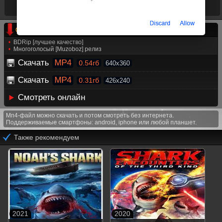
Время ленты
01:49:46
Режиссёр
Марк Кларк
Discard
Allow
Скачать фильм Призрачные дайверы на телефон
BDRip [лучшее качество]
Многоголосый [Muzoboz] релиз
Скачать
MP4
0.54гб
640x360
Скачать
MP4
0.31гб
426x240
Смотреть онлайн
Мп4-файл можно скачать и потом смотреть без интернета.
Поддерживаемые смартфоны: android, iphone или любой планшет.
Также рекомендуем
2021
2020