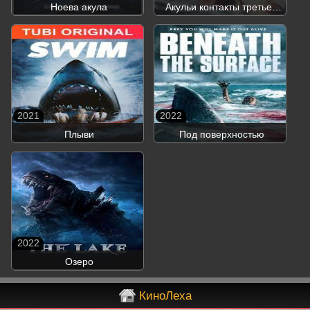
Ноева акула
Акульи контакты третьей
степени
2021
2022
Плыви
Под поверхностью
2022
Озеро
КиноЛеха