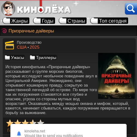
Жанры
Годы
Страны
Топ сегодня
Призрачные дайверы
Производство
США
2025
•
Ужасы
Триллеры
История кинофильма «Призрачные дайверы»
рассказывает о группе морских биологов,
которые исследуют необычное поведение акул в
Центральной Америке. Неожиданно, они
открывают кошмарную правду, сокрытую за
таинственной легендой об острове. По мере того
как их погружения становятся все глубже и
опаснее, угроза со стороны мутных вод
возрастает. Оказавшись между мощью океана и мифом, который,
кажется, начинает сбываться, каждое погружение превращается в
борьбу за выживание.
Голосов
4
kinoleha.net
Would like to send you notifications