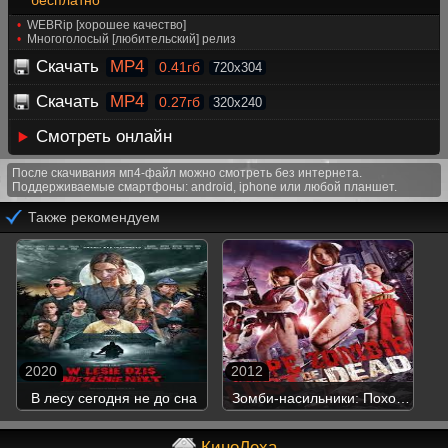
бесплатно
WEBRip [хорошее качество]
Многоголосый [любительский] релиз
Скачать
MP4
0.41гб
720x304
Скачать
MP4
0.27гб
320x240
Смотреть онлайн
После скачивания мп4-файл можно смотреть без интернета.
Поддерживаемые смартфоны: android, iphone или любой планшет.
Также рекомендуем
2020
2012
В лесу сегодня не до сна
Зомби-насильники: Похоть
мертвецов
КиноЛеха