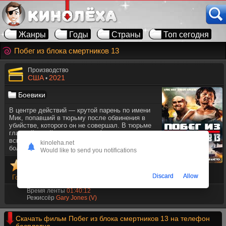
Жанры
Годы
Страны
Топ сегодня
Побег из блока смертников 13
Производство
США
2021
•
Боевики
В центре действий — крутой парень по имени
Мик, попавший в тюрьму после обвинения в
убийстве, которого он не совершал. В тюрьме
главный герой становится информатором и
вскоре обнаруживает, что его сокамерники не в
kinoleha.net
большой опасности ..
Would like to send you notifications
Discard
Allow
Голосов
11
Время ленты
01:40:12
Режиссёр
Gary Jones (V)
Скачать фильм Побег из блока смертников 13 на телефон