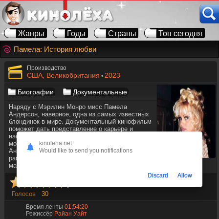
Жанры
Годы
Страны
Топ сегодня
Памела: История любви
Производство
США, Великобритания
2023
•
Биографии
Документальные
Наряду с Мэрилин Монро мисс Памела
Андерсон, наверное, одна из самых известных
блондинок в мире. Документальный кинофильм
поможет дать представление о карьере и
насыщенной событиями жизни известной
модели, а также покажет личность Памелы
kinoleha.net
Андерсон за фасадом. Эта история обогащена
Would like to send you notifications
ранее не публиковавшимися архивными
материалами и личными дневниковыми записями.
Discard
Allow
Голосов
30
Время ленты
01:54:20
Режиссёр
Райан Уайт