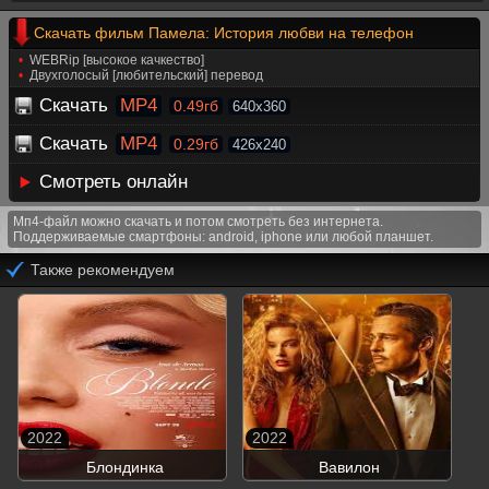
Скачать фильм Памела: История любви на телефон
WEBRip [высокое качкество]
Двухголосый [любительский] перевод
Скачать
MP4
0.49гб
640x360
Скачать
MP4
0.29гб
426x240
Смотреть онлайн
Мп4-файл можно скачать и потом смотреть без интернета.
Поддерживаемые смартфоны: android, iphone или любой планшет.
Также рекомендуем
2022
2022
Блондинка
Вавилон