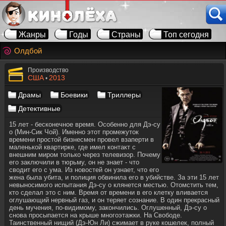
Жанры
Годы
Страны
Топ сегодня
Олдбой
Производство
США
2013
•
Драмы
Боевики
Триллеры
Детективные
15 лет - бесконечное время. Особенно для Дэ-су
о (Мин-Сик Чой). Именно этот промежуток
времени простой бизнесмен провел взаперти в
маленькой квартирке, где имел контакт с
внешним миром только через телевизор. Почему
его заключили в тюрьму, он не знает - что
сводит его с ума. Из новостей он узнает, что его
жена была убита, и полиция обвинила его в убийстве. За эти 15 лет
невыносимого испытания Дэ-су о клянется местью. Отомстить тем,
кто сделал это с ним. Время от времени в его клетку вливается
оглушающий нервный газ, и он теряет сознание. В один прекрасный
день мучения, по-видимому, закончились. Оглушенный, Дэ-су о
снова просыпается на крыше многоэтажки. На Свободе.
Таинственный нищий (Дэ-Юн Ли) сжимает в руке кошелек, полный