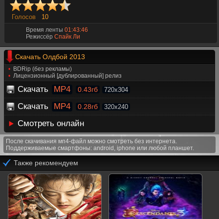
Голосов
10
Время ленты
01:43:46
Режиссёр
Спайк Ли
Скачать Олдбой 2013
BDRip (без рекламы)
Лицензионный [дублированный] релиз
Скачать
MP4
0.43гб
720x304
Скачать
MP4
0.28гб
320x240
Смотреть онлайн
После скачивания мп4-файл можно смотреть без интернета.
Поддерживаемые смартфоны: android, iphone или любой планшет.
Также рекомендуем