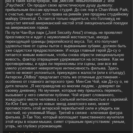
раз в таких катастрофах, как „миссия: невыполнимая 2“ или
„Paycheck“. Он продал свою артистическую душу дьяволу:
прибыльным боссам крупных студий. До сих пор в Chan-Wook Park,
к счастью, еще нет, хотя права на римейк уже проданы студийному
майору Universal. Остается только надеяться, что Голливуд не
запустит мягкий американский настой этой эмоциональной поездки
на американских горках.
По пути Чан-Вук парк („Joint Security Area“) отнюдь не проявляет
брезгливости и ждет с неумолимой жестокостью, иногда
переходящей границы (европейского) вкуса. Тот, кто получает
удовольствие от сцены пыток с вырванными зубами, должен быть
уже садистски предрасположен. И когда главный герой Дэ-су о
питается живым животным, чтобы снова обрести эмоциональную
живость, фактор отвращения удерживается на остановке. Как ни
противоречивы, и едва ли переносимы эти сцены, они все же
умело усиливают невероятную интенсивность фильма. Здесь
никто не может уклониться, принужден к жалости (или к отъезду).
Актерски „Oldboy“ предлагает столь же отличные достижения -
особенно от главного актерского трио. Мин-Сик Чой, как Дэ-су о, не
дитя печали. „Я несправедлив ко многим людям, - доверяет он
своему дневнику. Но мучения, которые ему пришлось пережить,
вызывают у него симпатии публики. Чой играет сломанного,
жаждущего мести человека с сильной интенсивностью и харизмой.
Хе-Юнг Ганг, одна из новых звезд азиатского кино, может
противостоять этой актерской первобытной силе и убедить как
жесткий, но уязвимый Мидо. Третий в связке - ключевая фигура
фильма. Ji-Tae Yoo, который воплощает таинственного мучителя
этой игры в кошки-мышки, сияет страшным присутствием: умным,
угорь, но глубоко угрожающим.