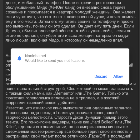
денег, и мобильный телефон. После встречи с ресторанным
обслуживанием Мидо (Хе-Юнг банд) он внезапно снова теряет
сознание и просыпается в квартире молодой женщины. Она жалеет
его и чувствует, что его тянет к оскверненной душе, и хочет помочь
ему в его мести. Затем его мучитель звонит по телефону и просит
его выяснить, почему он это сделал. Он дает ему пять дней. Если
Дэ-су о, объявит зловещий абонент, чтобы судить себя, - если он
этого не сделает, он убьет его и всех женщин, которых он когда-
либо любил, включая Мидо, к которому он немедленно впал.
Азиатское кино с красивой регулярностью выпускает
kinoleha.net
превосходные, частично новаторские работы, которые в
Would like to send you notifications
оптимальном случае также достигают европейского рынка. Самый
смелый фильм из этого отдела выходит в этом году
южнокорейским режиссером Чан-Вук-парком. Его грандиозная
Discard
Allow
экшн-драма „Oldboy“ впечатляет сильными боевыми сценами,
отличными актерскими достижениями, известным внешним видом и
повествовательной структурой, Clou которой он может записывать
с такими фильмами, как „Mememto“ или „The Game“. Только эта
сюжетная головоломка вплетена не в триллер, а в жесткий,
сюрреалистический сюжет действия.
Известно, что азиатское кино выпустило ряд одаренных талантов.
В основном тогда поход в Голливуд означает конец вашей
творческой целостности. Староста Джон Ву-яркий пример этого
тезиса. Его гонконгские шедевры, такие как „Hard Boiled“ или „The
Killer“, сделали его знаменитым, но на американском кинорынке
сдержанный мастер-режиссер все больше терял свою личность и
растрачивал свой талант после отличного „Face/Off“ в последний