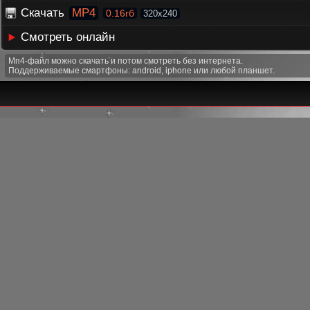
Скачать
MP4
0.16гб
320x240
Смотреть онлайн
Мп4-файл можно скачать и потом смотреть без интернета.
Поддерживаемые смартфоны: android, iphone или любой планшет.