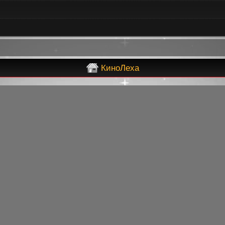
КиноЛеха