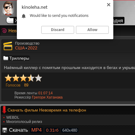
kinoleha.net
Would like to send you notifications
Жанры
Годы
Страны
Топ сегодня
Discard
Allow
Невовремя
Производство
США
2022
•
Триллеры
Наёмный киллер с помятым прошлым находится в бегах и укрыва
Голосов
89
Время ленты
01:07:14
Режиссёр
Грегори Хатанака
Скачать фильм Невовремя на телефон
WEBDL
Многоголосый релиз
Скачать
MP4
0.31гб
640x480