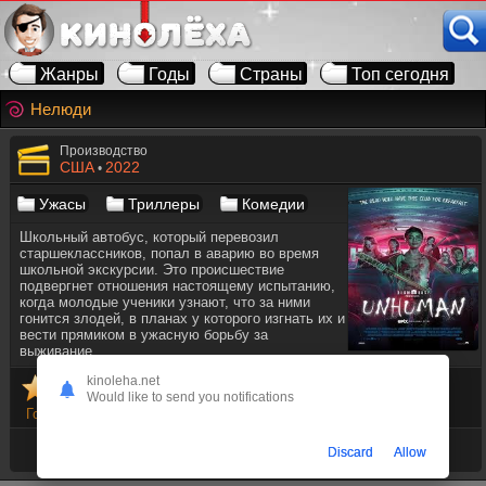
Жанры
Годы
Страны
Топ сегодня
Нелюди
Производство
США
2022
•
Ужасы
Триллеры
Комедии
Школьный автобус, который перевозил
старшеклассников, попал в аварию во время
школьной экскурсии. Это происшествие
подвергнет отношения настоящему испытанию,
когда молодые ученики узнают, что за ними
гонится злодей, в планах у которого изгнать их и
вести прямиком в ужасную борьбу за
выживание.
kinoleha.net
Would like to send you notifications
Голосов
15
Время ленты
01:31:46
Discard
Allow
Режиссёр
Маркус Данстэн