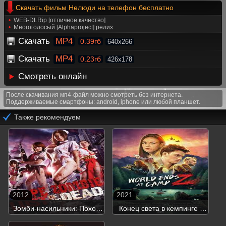
Скачать фильм Нелюди на телефон бесплатно
WEB-DLRip [отличное качество]
Многоголосый [Alphaproject] релиз
Скачать
MP4
0.39гб
640x266
Скачать
MP4
0.23гб
426x178
Смотреть онлайн
После скачивания мп4-файл можно смотреть без интернета.
Поддерживаемые смартфоны: android, iphone или любой планшет.
Также рекомендуем
2012
2021
Зомби-насильники: Похоть
Конец света в кемпинге и
мертвецов
зомби