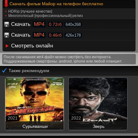
Скачать фильм Майор на телефон бесплатно
HDRip [лучшее качество]
Многоголосый [профессиональный] релиз
Скачать
MP4
0.72гб
640x268
Скачать
MP4
0.46гб
426x178
Смотреть онлайн
После скачивания мп4-файл можно смотреть без интернета.
Поддерживаемые смартфоны: android, iphone или любой планшет.
Также рекомендуем
2021
2022
Сурьяванши
Зверь