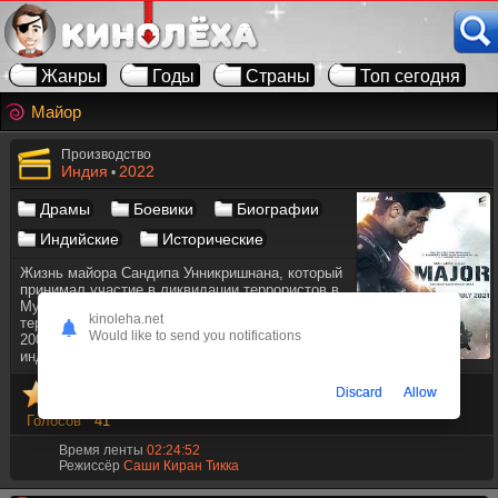
Жанры
Годы
Страны
Топ сегодня
Майор
Производство
Индия
2022
•
Драмы
Боевики
Биографии
Индийские
Исторические
Жизнь майора Сандипа Унникришнана, который
принимал участие в ликвидации террористов в
Мумбаи в ноябре 2008 года во время серии
kinoleha.net
терактов и впоследствии получил 26 января
Would like to send you notifications
2009 года Чакру Ашока, высшую награду
индийской галантности в мирное время.
Discard
Allow
Голосов
41
Время ленты
02:24:52
Режиссёр
Саши Киран Тикка