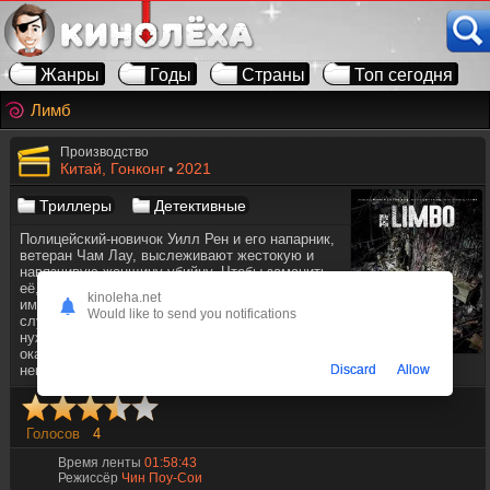
Жанры
Годы
Страны
Топ сегодня
Лимб
Производство
Китай, Гонконг
2021
•
Триллеры
Детективные
Полицейский-новичок Уилл Рен и его напарник,
ветеран Чам Лау, выслеживают жестокую и
навязчивую женщину-убийцу. Чтобы заманить
её, легавые обращаются к преступнику Вонг То,
kinoleha.net
имеющему неоплаченный должок за несчастный
Would like to send you notifications
случай, в котором пострадала семья Чама —
нужно искупить вину. Но эта женщина
оказывается столь же непредсказуемой, сколь и
Discard
Allow
непослушной.
Голосов
4
Время ленты
01:58:43
Режиссёр
Чин Поу-Сои