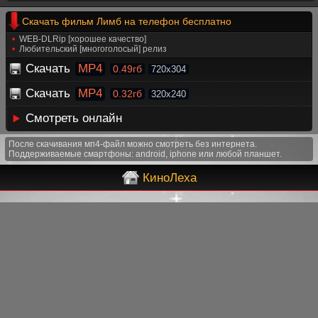
Скачать фильм Лимб на телефон бесплатно
WEB-DLRip [хорошее качество]
Любительский [многоголосый] релиз
Скачать
MP4
0.49гб
720x304
Скачать
MP4
0.32гб
320x240
Смотреть онлайн
После скачивания мп4-файл можно смотреть без интернета.
Поддерживаемые смартфоны: android, iphone или любой планшет.
КиноЛеха