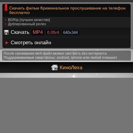
Скачать фильм Криминальное прослушивание на телефон
бесплатно
BDRip [лучшее качество]
Дублированный релиз
Скачать
MP4
0.05гб
640x344
Смотреть онлайн
После скачивания мп4-файл можно смотреть без интернета.
Поддерживаемые смартфоны: android, iphone или любой планшет.
КиноЛеха