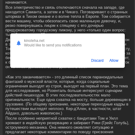
начинается.
Все электричество и связь отключаются сначала на западе, где
находится Саманта, а затем и в Чикаго. Поговаривают о странных
штормах в Тихом океане и о волне тепла в Европе. Том собирается
вести машину, чтобы обезопасить свою маленькую девочку, и,
резко повернувшись лицом к спящему с его дочерью
придурковатому городскому пижону, у него «только один вопрос:
ты пойдешь со мной?».
Двое мужчин отправляются в путь к двойному белому рыцарю - он
kinoleha.net
в этом сценарии Cloverfield встречает Taken. У них есть деньги, и
Would like to send you notifications
Том может назвать «код победителя» на любом военном блокпосту,
который они найдут. Но беззаконие уже за чертой города и скоро за
бензин борются. Уилл никогда раньше не держал в руках пистолет,
Discard
Allow
к большой насмешке Тома, но после некоторых начальных схваток
он начинает доказывать, что достоин в бою.
«Как это заканчивается» - это длинный список параноидальных
фантазий о мужской власти, которые, когда социальные
ограничения выходят из строя, выходят на первый план. Это тема
для исследования, но Розенталь больше интересуют сценарии
действий пешеходов. В этих последовательностях мало
оригинальности. Еще одна схватка на мосту, больше деревенщин в
грузовике. (По общему признанию, некоторые переходные кадры в
путешествии выглядят неплохо. Кер-д'Ален, в частности, штат
Айдахо, довольно живописен.)
После особенно неприятной схватки с бандитами Том и Уилл
хромают в индейскую резервацию и забирают Рики (Грейс Голубь),
остроумного механика. Она немного оживляет ситуацию и
предлагает некоторые комментарии по поводу присвоения