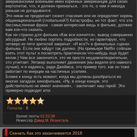
американскими военными имен коренных американцев для своих
вертолетов, что, я должен признаться, - это то, о чем я никогда
раньше не догадывался.
Это никак не продвигает сюжет спасения или не определяет корень
общенациональной (глобальной?) Катастрофы, но тот факт, что эта
бессмысленная фраза - самая интересная вещь в фильме, должен
вам кое-что сказать.
Как ни странно для фильма «Как все кончится», вывод совершенно
абсурдный. Не люблю портить подробности, но гарантирую, что
четверо из пяти зрителей закричат: «И все?» в финальных сценах
фильма. Если они зайдут так далеко. (На премьере Netflix соблазн
взять этот пульт и посмотреть практически что-нибудь еще будет
велик.) Чем все закончится, это не просто неудовлетворительно,
это угнетает. Уитакер выполняет движения (мы видели его намного
лучше), и я надеюсь, ради Джеймса, это пример того, как он тоже
работает по инерции на частичных усилиях.
Ближе к концу есть момент, когда мы должны разобраться во
многих загадках кинофильма. «Ну, в конце концов, это
действительно не имеет значения», - заключает наш герой. Это
примерно подводит итог.
Голосов
8
Время ленты
01:52:38
Режиссёр
Дэвид М. Розенталь
Скачать Как это заканчивается 2018