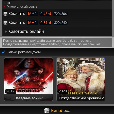
HD
Многоголосый релиз
Скачать
MP4
0.48гб
720x304
Скачать
MP4
0.31гб
320x240
Смотреть онлайн
После скачивания мп4-файл можно смотреть без интернета.
Поддерживаемые смартфоны: android, iphone или любой планшет.
Также рекомендуем
2017
2020
Звёздные войны:
Рождественские хроники 2
Последние джедаи
КиноЛеха