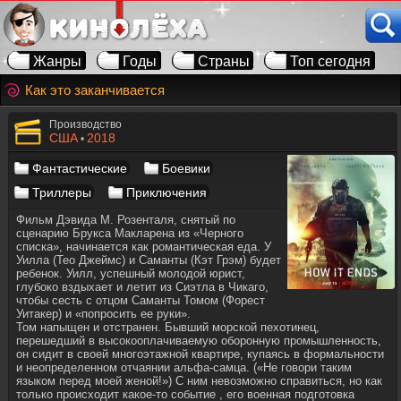
Жанры
Годы
Страны
Топ сегодня
Как это заканчивается
Производство
США
2018
•
Фантастические
Боевики
Триллеры
Приключения
Фильм Дэвида М. Розенталя, снятый по
сценарию Брукса Макларена из «Черного
списка», начинается как романтическая еда. У
Уилла (Тео Джеймс) и Саманты (Кэт Грэм) будет
ребенок. Уилл, успешный молодой юрист,
глубоко вздыхает и летит из Сиэтла в Чикаго,
чтобы сесть с отцом Саманты Томом (Форест
Уитакер) и «попросить ее руки».
Том напыщен и отстранен. Бывший морской пехотинец,
перешедший в высокооплачиваемую оборонную промышленность,
он сидит в своей многоэтажной квартире, купаясь в формальности
и неопределенном отчаянии альфа-самца. («Не говори таким
языком перед моей женой!») С ним невозможно справиться, но как
только происходит какое-то событие , его военная подготовка