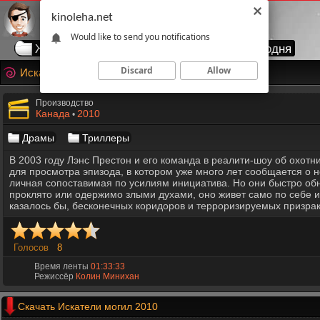
kinoleha.net
Would like to send you notifications
Жанры
Годы
Страны
Топ сегодня
Discard
Allow
Искатели могил
Производство
Канада
2010
•
Драмы
Триллеры
В 2003 году Лэнс Престон и его команда в реалити-шоу об охот
для просмотра эпизода, в котором уже много лет сообщается о 
личная сопоставимая по усилиям инициатива. Но они быстро обна
проклято или одержимо злыми духами, оно живет само по себе и 
казалось бы, бесконечных коридоров и терроризируемых призра
Голосов
8
Время ленты
01:33:33
Режиссёр
Колин Минихан
Скачать Искатели могил 2010