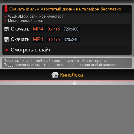
Скачать фильм Хвостатый джинн на телефон бесплатно
WEB-DLRip [отличное качество]
Многоголосый релиз
Скачать
MP4
0.44гб
720x400
Скачать
MP4
0.21гб
320x240
Смотреть онлайн
После скачивания мп4-файл можно смотреть без интернета.
Поддерживаемые смартфоны: android, iphone или любой планшет.
КиноЛеха