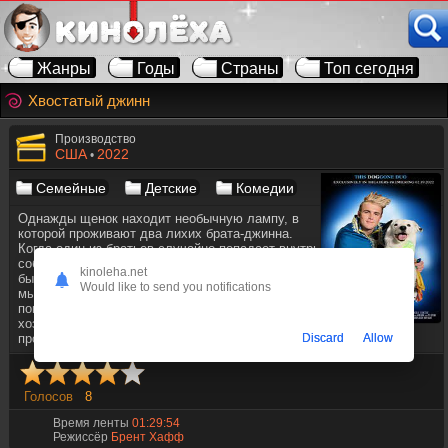
Жанры
Годы
Страны
Топ сегодня
Хвостатый джинн
Производство
США
2022
•
Семейные
Детские
Комедии
Однажды щенок находит необычную лампу, в
которой проживают два лихих брата-джинна.
Когда один из братьев случайно попадает внутрь
собаки, волшебное желание заставляет пса
kinoleha.net
быстро вырасти. Будучи застрявшим в собаке,
Would like to send you notifications
мысли и разум очень нестабильны, и его
попытки исполнять желания своего нового
хозяина кончаются забавными и неуклюжими
Discard
Allow
промахами.
Голосов
8
Время ленты
01:29:54
Режиссёр
Брент Хафф