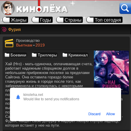
Жанры
Годы
Страны
Топ сегодня
Фурия
Производство
Вьетнам
2019
•
Боевики
Триллеры
Криминал
Хай (Нго) - мать-одиночка, оплачивающая счета,
работает надежным сборщиком долгов в
небольшом прибрежном поселке за пределами
Сайгона. Она оставила гораздо более
гламурную жизнь в городе после того, как
забеременела и столкнулась с некоторыми
плохими персонажами - людьми хуже, чем она
позволяла себе стать. Это не идеально, но она и
kinoleha.net
юная Май в безопасности. Ну, пока их нет. Однажды утром дочка
Would like to send you notifications
похищена на рынке, и пока героиня бросается в погоню, она
вынуждена наблюдать, как ее дочь уводят вдаль неизвестные
похитители. Она быстро понимает, что мужчины увезли ее в
Discard
Allow
Сайгон, и сразу же следует за ними с единственной целью. Она -
Фурия, найдет свою дочурку и надерет любую глупую задницу,
которая встанет у нее на пути.