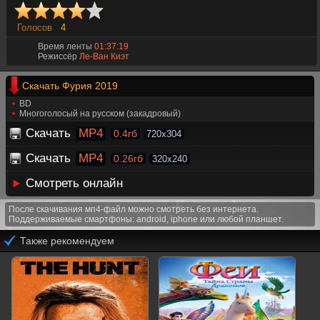
Голосов
4
Время ленты
01:37:19
Режиссёр
Ле-Ван Киэт
Скачать Фурия 2019
BD
Многоголосый на русском (закадровый)
Скачать
MP4
0.4гб
720x304
Скачать
MP4
0.26гб
320x240
Смотреть онлайн
После скачивания мп4-файл можно смотреть без интернета.
Поддерживаемые смартфоны: android, iphone или любой планшет.
Также рекомендуем