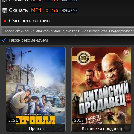
0.52гб
640x360
Скачать
MP4
0.31гб
426x240
Смотреть онлайн
После скачивания мп4-файл можно смотреть без интернета. Поддерживаем
Также рекомендуем
2021
2017
Провал
Китайский продавец