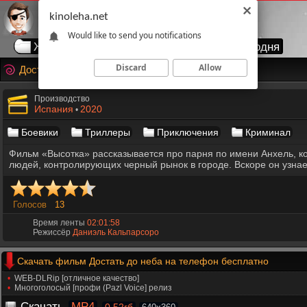
kinoleha.net
Would like to send you notifications
Жанры
Годы
Страны
Топ сегодня
Discard
Allow
Достать до неба
Производство
Испания
2020
•
Боевики
Триллеры
Приключения
Криминал
Фильм «Высотка» рассказывается про парня по имени Анхель, ко
людей, контролирующих черный рынок в городе. Вскоре он узнае
Голосов
13
Время ленты
02:01:58
Режиссёр
Даниэль Кальпарсоро
Скачать фильм Достать до неба на телефон бесплатно
WEB-DLRip [отличное качество]
Многоголосый [профи (Pazl Voice] релиз
Скачать
MP4