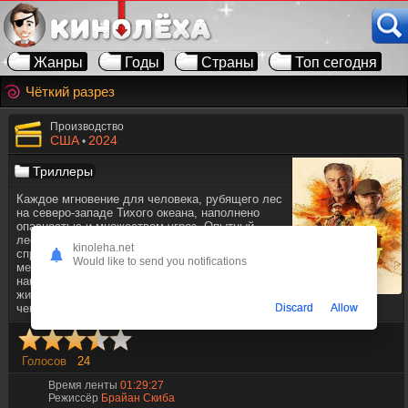
Жанры
Годы
Страны
Топ сегодня
Чёткий разрез
Производство
США
2024
•
Триллеры
Каждое мгновение для человека, рубящего лес
на северо-западе Тихого океана, наполнено
опасностью и множеством угроз. Опытный
лесоруб Джек заходя все глубже в лес, находит
kinoleha.net
спрятанную лабораторию по производству
Would like to send you notifications
метамфетамина. Он попадает под прицел
накрокартеля и должен сражаться за свою
жизнь, ведь они планируют убить его, прежде
Discard
Allow
чем он сумеет выбраться обратно к цивилизации.
Голосов
24
Время ленты
01:29:27
Режиссёр
Брайан Скиба