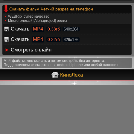
Скачать фильм Чёткий разрез на телефон
WEBRip [супер качество]
Многоголосый [Alphaproject] релиз
Скачать
MP4
0.38гб
640x264
Скачать
MP4
0.22гб
426x176
Смотреть онлайн
Мп4-файл можно скачать и потом смотреть без интернета.
Поддерживаемые смартфоны: android, iphone или любой планшет.
КиноЛеха