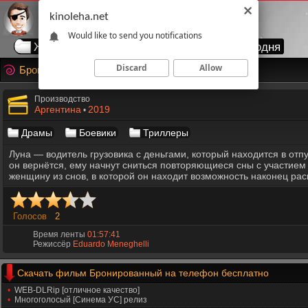
kinoleha.net
Would like to send you notifications
Жанры
Годы
Страны
Топ сегодня
Discard
Allow
Бронированный
Производство
Аргентина
2019
•
Драмы
Боевики
Триллеры
Луна — водитель грузовика с деньгами, который находится в отпус
он вернётся, ему начнут сниться повторяющиеся сны с участием
женщину из снов, в которой он находит возможность наконец рас
Голосов
2
Время ленты
01:57:41
Режиссёр
Eduardo Meneghelli
Скачать фильм Бронированный на телефон бесплатно
WEB-DLRip [отличное качество]
Многоголосый [Синема УС] релиз