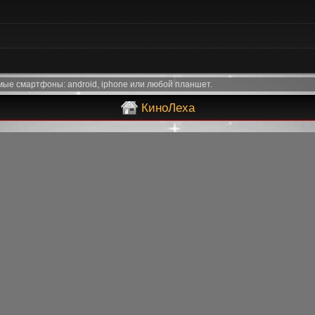
ые смартфоны: android, iphone или любой планшет.
КиноЛеха