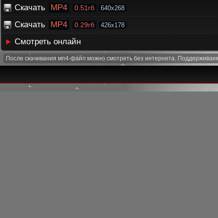
Скачать
MP4
0.51гб
640x268
Скачать
MP4
0.29гб
426x178
Смотреть онлайн
После скачивания мп4-файл можно смотреть без интернета. Поддерживаем