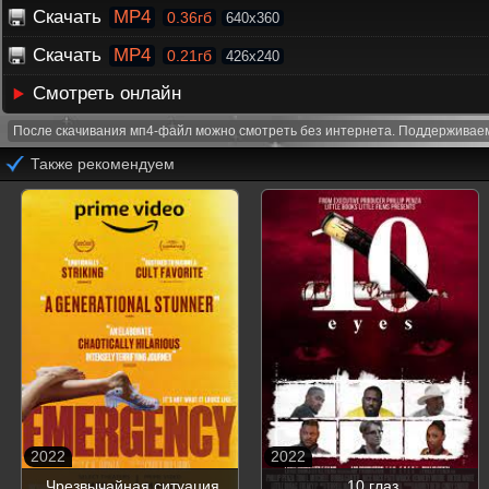
Скачать
MP4
0.36гб
640x360
Скачать
MP4
0.21гб
426x240
Смотреть онлайн
После скачивания мп4-файл можно смотреть без интернета. Поддерживаем
Также рекомендуем
2022
2022
Чрезвычайная ситуация
10 глаз