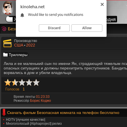
kinoleha.net
Would like to send you notifications
Жанры
Годы
Страны
Топ сегодня
Discard
Allow
Безопасная комната
Производство
США
2022
•
Триллеры
Лила и ее маленький сын по имени Ян, страдающий тяжелым псих
опасных ситуациях и должны перехитрить преступников. Бандиты 
ворвались в дом и убили владельца.
Голосов
1
Время ленты
01:23:33
Режиссёр
Борис Коджо
Скачать фильм Безопасная комната на телефон бесплатно
HDTV [лучшее качество]
Многоголосый [Alphaproject] релиз