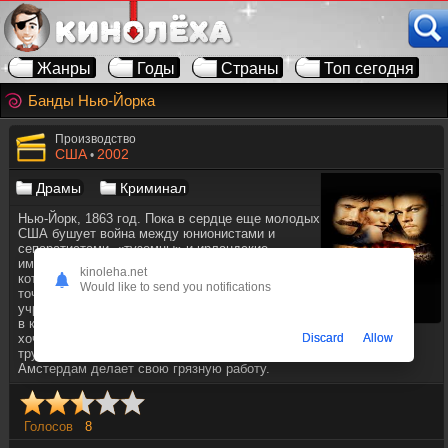
Жанры
Годы
Страны
Топ сегодня
Банды Нью-Йорка
Производство
США
2002
•
Драмы
Криминал
Нью-Йорк, 1863 год. Пока в сердце еще молодых
США бушует война между юнионистами и
сепаратистами, «туземцы» и ирландские
иммигранты дерутся друг с другом в грязном
kinoleha.net
котле нью-йоркского бандитского района «Пять
Would like to send you notifications
точек». После 16 лет в исправительном
учреждении молодой Амстердам возвращается
в квартал своей юности, чтобы отомстить. Он
Discard
Allow
хочет смерти Билла Мясника, безжалостного крестного отца
трущоб и убийцы своего отца. Однако пока этого не произошло,
Амстердам делает свою грязную работу.
Голосов
8