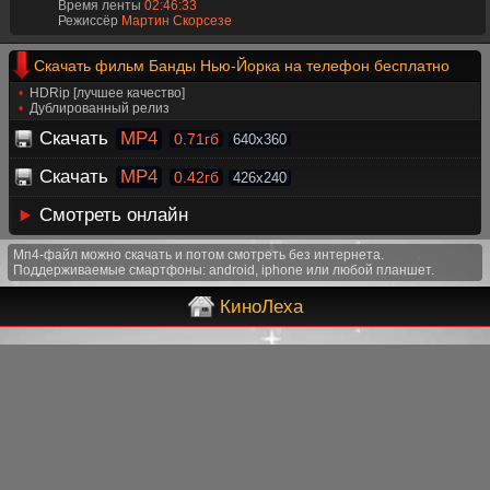
Время ленты
02:46:33
Режиссёр
Мартин Скорсезе
Скачать фильм Банды Нью-Йорка на телефон бесплатно
HDRip [лучшее качество]
Дублированный релиз
Скачать
MP4
0.71гб
640x360
Скачать
MP4
0.42гб
426x240
Смотреть онлайн
Мп4-файл можно скачать и потом смотреть без интернета.
Поддерживаемые смартфоны: android, iphone или любой планшет.
КиноЛеха