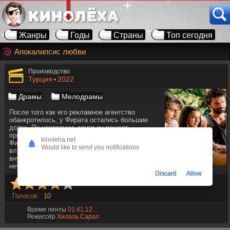
Жанры
Годы
Страны
Топ сегодня
Апокалипсис любви
Производство
Турция
2022
•
Драмы
Мелодрамы
После того как его рекламное агентство
обанкротилось, у Фирата остались большие
долги. По настоянию друга он решает
присоединиться к ретриту йоги на природе. Там
kinoleha.net
Фират знакомится с певицей, в которую
Would like to send you notifications
влюбляется. Вместе они отправляются во
внутреннее путешествие, чтобы преодолеть
неуверенность и найти друг друга.
Discard
Allow
Голосов
10
Время ленты
01:41:12
Режиссёр
Хилаль Сарал