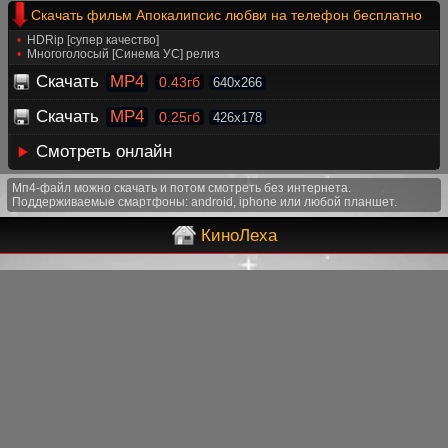
Скачать фильм Апокалипсис любви на телефон бесплатно
HDRip [супер качество]
Многоголосый [Синема УС] релиз
Скачать
MP4
0.43гб
640x266
Скачать
MP4
0.25гб
426x178
Смотреть онлайн
Мп4-файл можно скачать и потом смотреть без интернета.
Поддерживаемые смартфоны: android, iphone или любой планшет.
КиноЛеха