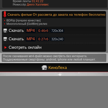
Время ленты
01:41:22
Режиссёр
Диего Халливис
Скачать фильм От рассвета до заката на телефон бесплатно
BDRip [лучшее качество]
Многоголосый [Goltfilm] релиз
Скачать
MP4
0.46гб
720x304
Скачать
MP4
0.27гб
320x240
Смотреть онлайн
После скачивания мп4-файл можно смотреть без интернета.
Поддерживаемые смартфоны: android, iphone или любой планшет.
КиноЛеха