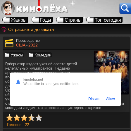
Жанры
Годы
Страны
Топ сегодня
От рассвета до заката
Производство
США
2022
•
Ужасы
Комедии
Губернатор издает указ об аресте детей
нелегальных иммигрантов. Недавно
арестованным несовершеннолетним
впоследствии предоставляется шанс снять свои
kinoleha.net
обвинения, для этого они должны начать
Would like to send you notifications
добровольно заботиться о престарелых.
Оказавшись в доме престарелых, добровольцы
обнаруживают, что губернатор и суперинтендант
Discard
Allow
учреждения замышляют пугающе развратный заговор, который
становится очень опасным как для занимающихся волонтерством
молодым людям, так и проживающих здесь стариков.
Голосов
22