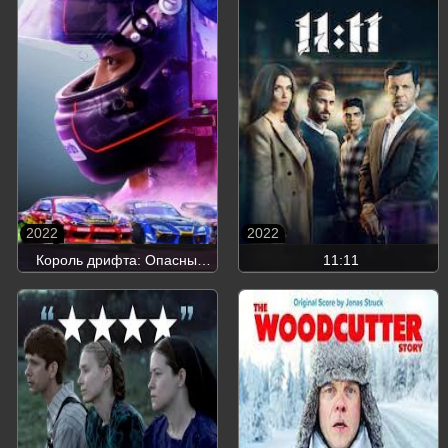
2022
2022
Король дрифта: Опасный
11:11
заезд