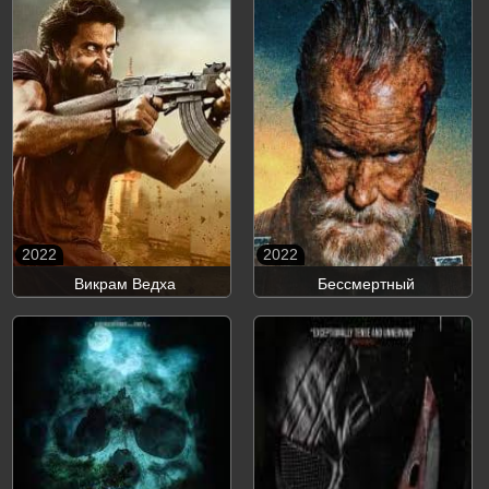
2022
2022
Викрам Ведха
Бессмертный