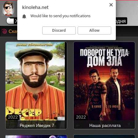
kinoleha.net
Would like to send you notifications
Жанры
Годы
Страны
Топ сегодня
Discard
Allow
Скачать фильмы 2022
2022
2022
Реджеп Иведик 7
Наша расплата