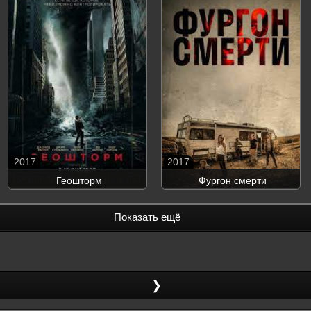
2017
2017
Геошторм
Фургон смерти
Показать ещё