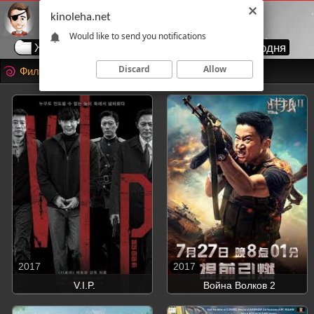
kinoleha.net
Would like to send you notifications
Жанры
Годы
Страны
Топ сегодня
Discard
Allow
Фильмы 2017 года
2017
2017
V.I.P.
Война Волков 2